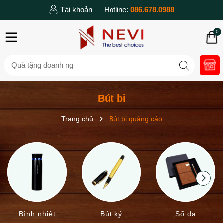
Tài khoản
Hotline:
086.678.0988
0
Bút bi
Trang chủ
Bút bi quảng cáo
Bình nhiệt
Bút ký
Sổ da