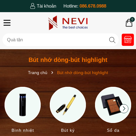
Tài khoản
Hotline:
086.678.0988
0
Bút nhớ dòng-bút highlight
Trang chủ
Bút nhớ dòng-bút highlight
Bình nhiệt
Bút ký
Sổ da