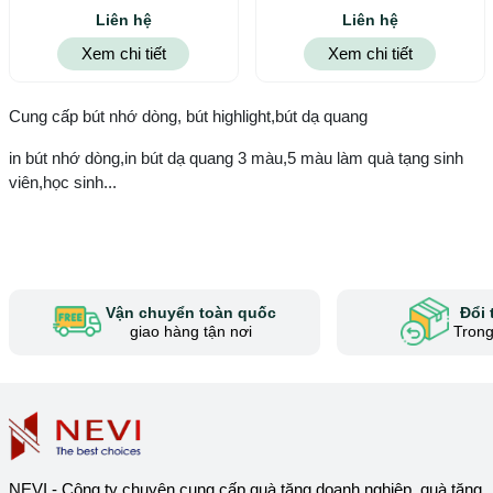
highlight 2
highlight 1
Liên hệ
Liên hệ
Xem chi tiết
Xem chi tiết
Cung cấp bút nhớ dòng, bút highlight,bút dạ quang
in bút nhớ dòng,in bút dạ quang 3 màu,5 màu làm quà tạng sinh
viên,học sinh...
Vận chuyển toàn quốc
Đổi 
giao hàng tận nơi
Trong
NEVI - Công ty chuyên cung cấp quà tặng doanh nghiệp, quà tặng