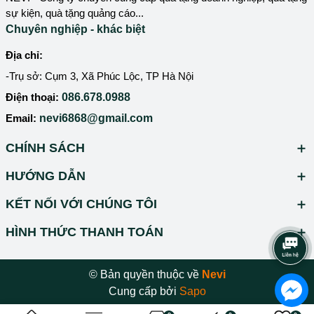
sự kiện, quà tặng quảng cáo...
Chuyên nghiệp - khác biệt
Địa chỉ:
-Trụ sở: Cụm 3, Xã Phúc Lộc, TP Hà Nội
Điện thoại:
086.678.0988
Email:
nevi6868@gmail.com
CHÍNH SÁCH
HƯỚNG DẪN
KẾT NỐI VỚI CHÚNG TÔI
HÌNH THỨC THANH TOÁN
© Bản quyền thuộc về
Nevi
Cung cấp bởi
Sapo