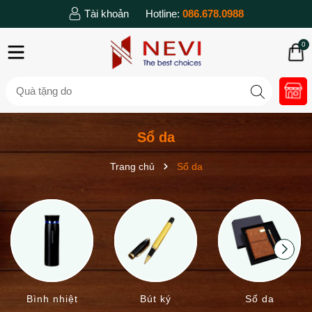
Tài khoản
Hotline:
086.678.0988
0
Sổ da
Trang chủ
Sổ da
Bình nhiệt
Bút ký
Sổ da