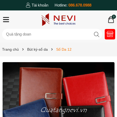
Tài khoản
Hotline:
086.678.0988
0
Trang chủ
Bút ký-sổ da
Sổ Da 12