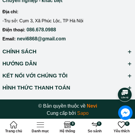
Chuyên nghiệp - khác biệt
Địa chỉ:
-Trụ sở: Cụm 3, Xã Phúc Lộc, TP Hà Nội
Điện thoại:
086.678.0988
Email:
nevi6868@gmail.com
CHÍNH SÁCH
HƯỚNG DẪN
KẾT NỐI VỚI CHÚNG TÔI
HÌNH THỨC THANH TOÁN
© Bản quyền thuộc về
Nevi
Cung cấp bởi
Sapo
8
0
0
Trang chủ
Danh mục
Hệ thống
So sánh
Yêu thích