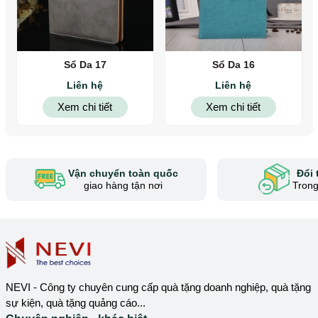
Sổ Da 17
Sổ Da 16
Liên hệ
Liên hệ
Xem chi tiết
Xem chi tiết
Vận chuyển toàn quốc
Đổi 
giao hàng tận nơi
Trong
NEVI - Công ty chuyên cung cấp quà tặng doanh nghiệp, quà tặng
sự kiện, quà tặng quảng cáo...