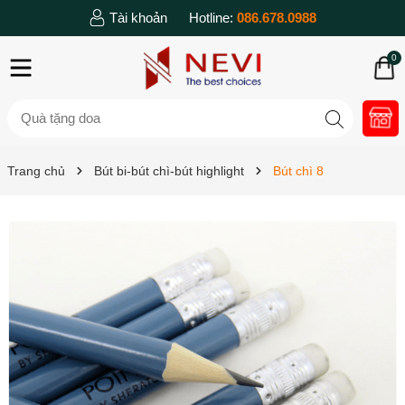
Tài khoản
Hotline:
086.678.0988
0
Trang chủ
Bút bi-bút chì-bút highlight
Bút chì 8