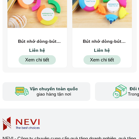
Bút nhớ dòng-bút
Bút nhớ dòng-bút
highlight 8
highlight 7
Liên hệ
Liên hệ
Xem chi tiết
Xem chi tiết
Vận chuyển toàn quốc
Đổi 
giao hàng tận nơi
Trong
NEVI - Công ty chuyên cung cấp quà tặng doanh nghiệp, quà tặng