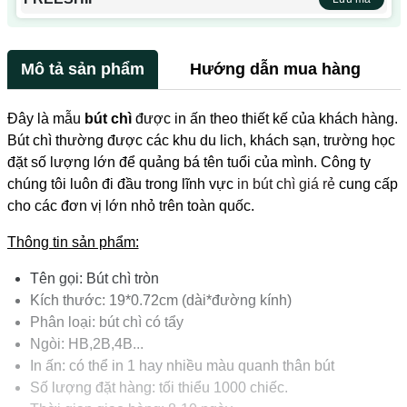
Mô tả sản phẩm
Hướng dẫn mua hàng
Đây là mẫu
bút chì
được in ấn theo thiết kế của khách hàng.
Bút chì thường được các khu du lich, khách sạn, trường học
đặt số lượng lớn để quảng bá tên tuổi của mình. Công ty
chúng tôi luôn đi đầu trong lĩnh vực
in bút chì giá rẻ
cung cấp
cho các đơn vị lớn nhỏ trên toàn quốc.
Thông tin sản phẩm:
Tên gọi: Bút chì tròn
Kích thước: 19*0.72cm (dài*đường kính)
Phân loại: bút chì có tẩy
Ngòi: HB,2B,4B...
In ấn: có thể in 1 hay nhiều màu quanh thân bút
Số lượng đặt hàng: tối thiểu 1000 chiếc.