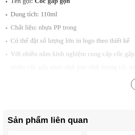
Tên gọi:
Cốc gấp gọn
Dung tích: 110ml
Chất liệu: nhựa PP trong
Có thể đặt số lượng lớn in logo theo thiết kế
Với nhiều năm kinh nghiệm cung cấp cốc gấp 
phẩm cốc gấp nhựa nhỏ gọn chất lượng tốt, an 
quốc.
Hãy liên hệ với chúng tôi để được báo giá ch
Sản phẩm liên quan