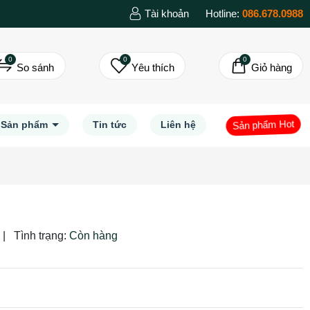
Tài khoản
Hotline:
086.678.0988
0
0
0
So sánh
Yêu thích
Giỏ hàng
Sản phẩm Hot
Sản phẩm
Tin tức
Liên hệ
|
Tình trạng:
Còn hàng