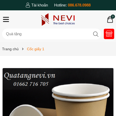
Tài khoản
Hotline:
086.678.0988
0
Trang chủ
Cốc giấy 1