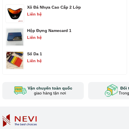
Xô Đá Nhựa Cao Cấp 2 Lớp
Liên hệ
Hộp Đựng Namecard 1
Liên hệ
Sổ Da 1
Liên hệ
Vận chuyển toàn quốc
Đổi 
giao hàng tận nơi
Trong