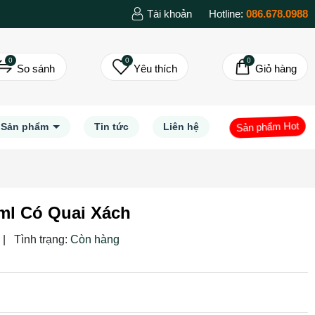
Tài khoản
Hotline:
086.678.0988
0
0
0
So sánh
Yêu thích
Giỏ hàng
Sản phẩm Hot
Sản phẩm
Tin tức
Liên hệ
ml Có Quai Xách
|
Tình trạng:
Còn hàng