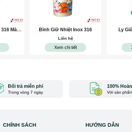
 mùi.
x 316 Màu
Bình Giữ Nhiệt Inox 316
Ly Gi
 cầu sử dụng từ văn phòng đến dã ngoại, thể thao
Liên hệ
 balo, móc treo khi di chuyển
Xem chi tiết
ng bộ với bộ nhận diện thương hiệu
 nghiệp. Là lựa chọn hoàn hảo để làm: quà tặng sự kiện, quà tặng kh
Đổi trả miễn phí
100% Hoàn 
Trong vòng 7 ngày
Với sản phẩm
CHÍNH SÁCH
HƯỚNG DẪN