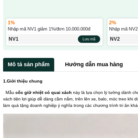
1%
2%
Nhập mã NV1 giảm 1%/đơn 10.000.000đ
Nhập mã NV2 
NV1
NV2
Lưu mã
Mô tả sản phẩm
Hướng dẫn mua hàng
1.Giới thiệu chung
Mẫu
cốc giữ nhiệt có quai xách
này là lựa chọn lý tưởng dành cho
xách tiện lợi giúp dễ dàng cầm nắm, trên lên xe, balo, móc treo khi
làm quà tặng doanh nghiệp ý nghĩa trong các chương trình tri ân khách