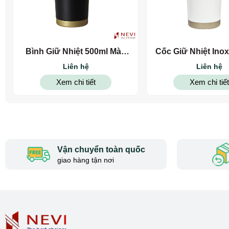
2. Đặc điểm nổi bật:
✅
Chất liệu inox 304
an toàn cho sức khỏe, không gỉ sét, không ám
Bình Giữ Nhiệt 500ml Màu
Cốc Giữ Nhiệt Ino
✅
Dung tích đa dạng
: 600ml -750ml -900ml. Phù hợp với nhiều nhu
Đen
Trắng
Liên hệ
Liên hệ
✅
Thiết kế quai xách tiện lợi
, dễ dàng mang theo hoặc treo lên xe,
Xem chi tiết
Xem chi tiết
✅
Màu sắc đa dạng
, số lượng lớn có thể đặt màu theo yêu cầu, đồ
✅
Bề mặt rộng, nhẵn mịn
dễ dàng in khắc logo và thông điệp doanh
tặng đối tác, nhân viên...
Vận chuyển toàn quốc
giao hàng tận nơi