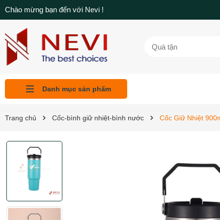
Chào mừng bạn đến với Nevi !
Danh mục sản phẩm
Liên hệ
Tin tức
Sản phẩm
Giới thiệu
Trang chủ
Trang chủ
Cốc-bình giữ nhiệt-bình nước
Cốc Giữ Nhiệt 900