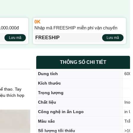
0K
.000.000đ
Nhập mã FREESHIP miễn phí vận chuyển
FREESHIP
Lưu mã
Lưu mã
THÔNG SỐ CHI TIẾT
Dung tích
600
Kích thước
hể thao. Tay
Trọng lượng
iệu thích hợp
Chất liệu
Inox
Công nghệ in ấn Logo
in U
Màu sắc
Trắn
Số lượng tối thiểu
>10