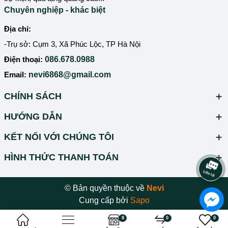
Chuyên nghiệp - khác biệt
Địa chỉ:
-Trụ sở: Cụm 3, Xã Phúc Lộc, TP Hà Nội
Điện thoại:
086.678.0988
Email:
nevi6868@gmail.com
CHÍNH SÁCH
HƯỚNG DẪN
KẾT NỐI VỚI CHÚNG TÔI
HÌNH THỨC THANH TOÁN
© Bản quyền thuộc về
Nevi
Cung cấp bởi
Sapo
8
0
0