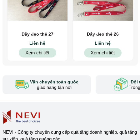
Dây đeo thẻ 27
Dây đeo thẻ 26
Liên hệ
Liên hệ
Xem chi tiết
Xem chi tiết
Vận chuyển toàn quốc
Đổi 
giao hàng tận nơi
Trong
NEVI - Công ty chuyên cung cấp quà tặng doanh nghiệp, quà tặng
sự kiện, quà tặng quảng cáo...