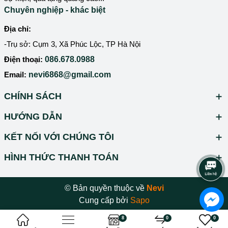
Chuyên nghiệp - khác biệt
Địa chỉ:
-Trụ sở: Cụm 3, Xã Phúc Lộc, TP Hà Nội
Điện thoại:
086.678.0988
Email:
nevi6868@gmail.com
CHÍNH SÁCH
HƯỚNG DẪN
KẾT NỐI VỚI CHÚNG TÔI
HÌNH THỨC THANH TOÁN
© Bản quyền thuộc về
Nevi
Cung cấp bởi
Sapo
8
0
0