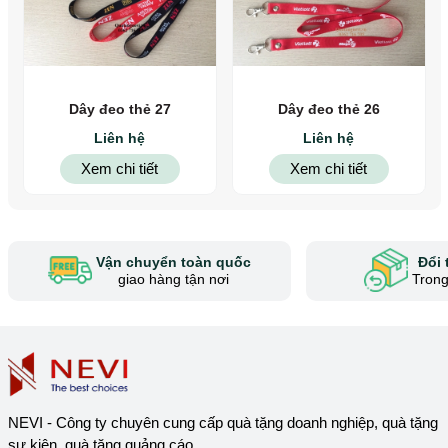
Dây đeo thẻ 27
Dây đeo thẻ 26
Liên hệ
Liên hệ
Xem chi tiết
Xem chi tiết
Vận chuyển toàn quốc
Đổi 
giao hàng tận nơi
Trong
NEVI - Công ty chuyên cung cấp quà tặng doanh nghiệp, quà tặng
sự kiện, quà tặng quảng cáo...