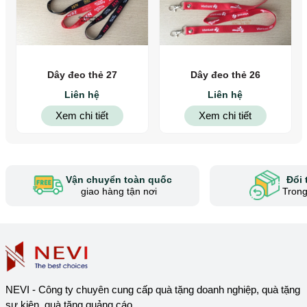
Dây đeo thẻ 27
Dây đeo thẻ 26
Liên hệ
Liên hệ
Xem chi tiết
Xem chi tiết
Vận chuyển toàn quốc
Đổi 
giao hàng tận nơi
Trong
NEVI - Công ty chuyên cung cấp quà tặng doanh nghiệp, quà tặng
sự kiện, quà tặng quảng cáo...