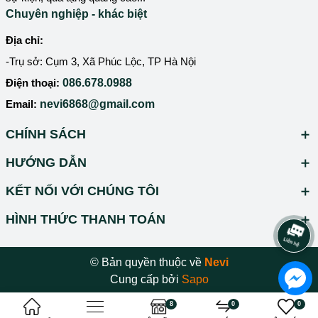
Chuyên nghiệp - khác biệt
Địa chỉ:
-Trụ sở: Cụm 3, Xã Phúc Lộc, TP Hà Nội
Điện thoại:
086.678.0988
Email:
nevi6868@gmail.com
CHÍNH SÁCH
HƯỚNG DẪN
KẾT NỐI VỚI CHÚNG TÔI
HÌNH THỨC THANH TOÁN
© Bản quyền thuộc về
Nevi
Cung cấp bởi
Sapo
8
0
0