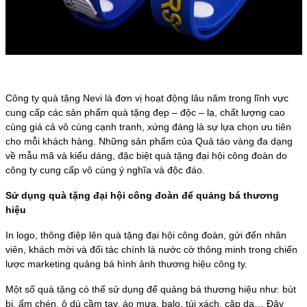
Công ty quà tặng Nevi là đơn vị hoạt động lâu năm trong lĩnh vực
cung cấp các sản phẩm quà tặng đẹp – độc – lạ, chất lượng cao
cùng giá cả vô cùng cạnh tranh, xứng đáng là sự lựa chọn ưu tiên
cho mỗi khách hàng. Những sản phẩm của Quả táo vàng đa dạng
về mẫu mã và kiểu dáng, đặc biệt quà tặng đại hội công đoàn do
công ty cung cấp vô cùng ý nghĩa và độc đáo.
Sử dụng quà tặng đại hội công đoàn để quảng bá thương
hiệu
In logo, thông điệp lên quà tặng đại hội công đoàn, gửi đến nhân
viên, khách mời và đối tác chính là nước cờ thông minh trong chiến
lược marketing quảng bá hình ảnh thương hiệu công ty.
Một số quà tặng có thể sử dụng để quảng bá thương hiệu như: bút
bi, ấm chén, ô dù cầm tay, áo mưa, balo, túi xách, cặp da… Đây