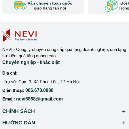
Vận chuyển toàn quốc
Đổi 
giao hàng tận nơi
Trong
NEVI - Công ty chuyên cung cấp quà tặng doanh nghiệp, quà tặng
sự kiện, quà tặng quảng cáo...
Chuyên nghiệp - khác biệt
Địa chỉ:
-Trụ sở: Cụm 3, Xã Phúc Lộc, TP Hà Nội
Điện thoại:
086.678.0988
Email:
nevi6868@gmail.com
CHÍNH SÁCH
HƯỚNG DẪN