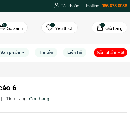
Tài khoản
Hotline:
086.678.0988
0
0
0
So sánh
Yêu thích
Giỏ hàng
Sản phẩm Hot
Sản phẩm
Tin tức
Liên hệ
cáo 6
|
Tình trạng:
Còn hàng