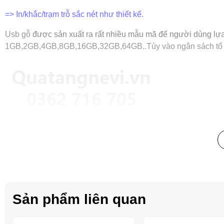
=> In/khắc/trạm trỗ sắc nét như thiết kế.
Usb gỗ
được sản xuất ra rất nhiều mẫu mã để người dùng lựa
1GB,2GB,4GB,8GB,16GB,32GB,64GB..Tùy vào ngân sách tổ ch
Sản phẩm liên quan