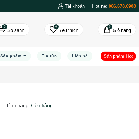
Tài khoản
Hotline:
086.678.0988
0
0
0
So sánh
Yêu thích
Giỏ hàng
Sản phẩm Hot
Sản phẩm
Tin tức
Liên hệ
|
Tình trạng:
Còn hàng