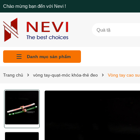
Chào mừng bạn đến với Nevi !
Danh mục sản phẩm
Liên hệ
Tin tức
Sản phẩm
Giới thiệu
Trang chủ
Trang chủ
vòng tay-quạt-móc khóa-thẻ đeo
Vòng tay cao s