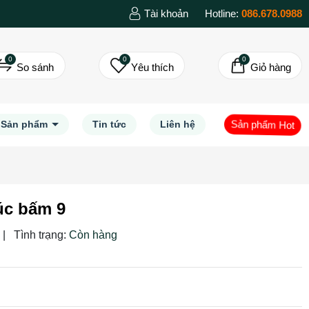
Tài khoản
Hotline:
086.678.0988
0
0
0
So sánh
Yêu thích
Giỏ hàng
Sản phẩm Hot
Sản phẩm
Tin tức
Liên hệ
úc bấm 9
|
Tình trạng:
Còn hàng