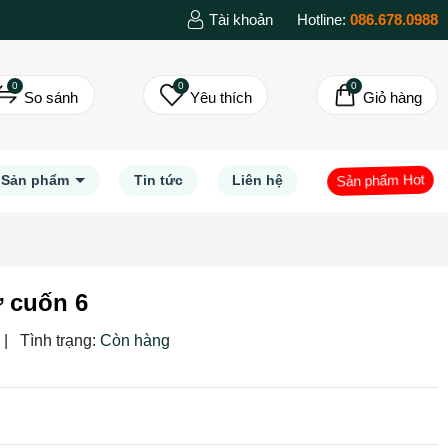
Tài khoản
Hotline:
086.678.0988
0
0
0
So sánh
Yêu thích
Giỏ hàng
Sản phẩm Hot
Sản phẩm
Tin tức
Liên hệ
ự cuốn 6
|
Tình trạng:
Còn hàng