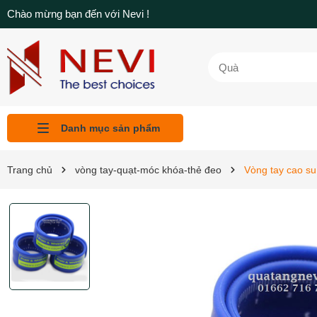
Chào mừng bạn đến với Nevi !
Danh mục sản phẩm
Liên hệ
Tin tức
Sản phẩm
Giới thiệu
Trang chủ
Trang chủ
vòng tay-quạt-móc khóa-thẻ đeo
Vòng tay cao su