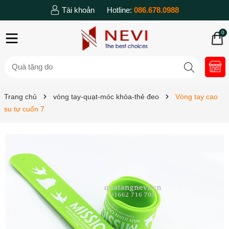
Tài khoản
Hotline:
086.678.0988
0
Trang chủ
vòng tay-quạt-móc khóa-thẻ đeo
Vòng tay cao
su tự cuốn 7