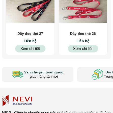
Dây đeo thẻ 27
Dây đeo thẻ 26
Liên hệ
Liên hệ
Xem chi tiết
Xem chi tiết
Vận chuyển toàn quốc
Đổi 
giao hàng tận nơi
Trong
NEVI - Công ty chuyên cung cấp quà tặng doanh nghiệp, quà tặng