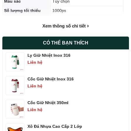
Màu sắc
Tùy chọn
Số lượng tối thiểu
1000ps
Xem thông số chi tiết
CÓ THỂ BẠN THÍCH
Ly Giữ Nhiệt Inox 316
Liên hệ
Cốc Giữ Nhiệt Inox 316
Liên hệ
2. Đặc điểm nổi bật của xô đá
Cốc Giữ Nhiệt 350ml
✅ Đa dạng chủng loại, kiểu dáng
. Xô đá được làm từ nhiều chất
Liên hệ
liệu như nhựa, sắt, inox. Với nhiều kiểu dáng để khách hàng mặc
sức lựa chọn: Xô đá 1 quai, xô đá 2 quai, xô đá bo tròn, xô đá
Xô Đá Nhựa Cao Cấp 2 Lớp
vuông, xô đá chữ nhật, xô đá trái tim.....Thiết kế tinh tế, bắt mắt giúp