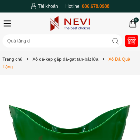
Tài khoản
Hotline:
086.678.0988
0
Trang chủ
Xô đá-kẹp gắp đá-gạt tàn-bật lửa
Xô Đá Quà
Tặng