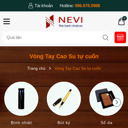
Tài khoản
Hotline:
086.678.0988
0
Vòng Tay Cao Su tự cuốn
Trang chủ
Vòng Tay Cao Su tự cuốn
Bình nhiệt
Bút ký
Sổ da